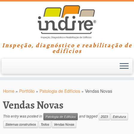
Inspeção, diagnóstico e reabilitação de
edifícios
Skip
to
Home
»
Portfólio
»
Patologia de Edifícios
»
Vendas Novas
content
Vendas Novas
This entry was posted in
and tagged
Patologia de Edifícios
2023
Estrutura
Sistemas construtivos
Todos
Vendas Novas