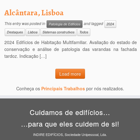
Alcântara, Lisboa
This entry was posted in
and tagged
Patologia de Edifícios
2024
Destaques
Lisboa
Sistemas construtivos
Todos
2024 Edifícios de Habitação Multifamiliar. Avaliação do estado de
conservação e análise de patologia das varandas na fachada
tardoz. Indicação […]
Load more
Conheça os
Principais Trabalhos
por nós realizados.
Cuidamos de edifícios…
…para que eles cuidem de si!
INDIRE EDIFÍCIOS, Sociedade Unipessoal, Lda.