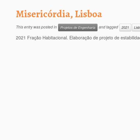
Misericórdia, Lisboa
This entry was posted in
and tagged
Projetos de Engenharia
2021
Lis
2021 Fração Habitacional. Elaboração de projeto de estabilid
Belas, Sintra
This entry was posted in
and tagged
Assessoria a Obras
2021
Sintra
2021 Edifício de Habitação. Realização de obras de reabili
cobertura). Edifício com 5 […]