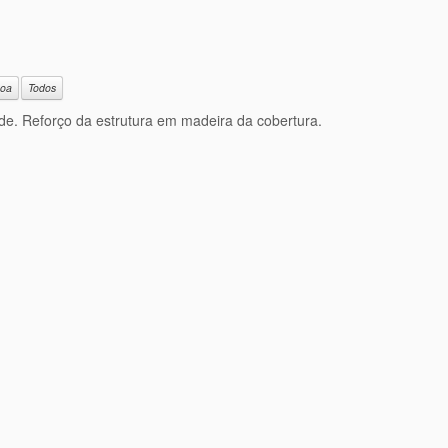
boa
Todos
ade. Reforço da estrutura em madeira da cobertura.
Todos
tação das zonas comuns (fachadas, varandas, terraços e