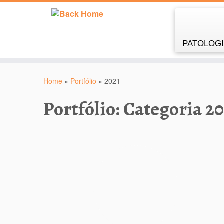
PATOLOGIA
Skip
to
Home
»
Portfólio
»
2021
content
Portfólio: Categoria
20